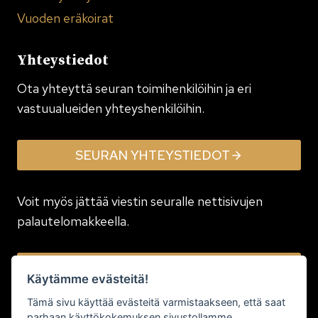
Vuoden eräkoirat
Yhteystiedot
Ota yhteyttä seuran toimi­henkilöihin ja eri
vastuualueiden yhteyshenkilöihin.
SEURAN YHTEYSTIEDOT
Voit myös jättää viestin seuralle nettisivujen
palautelomakkeella.
JÄTÄ VIESTI
Käytämme evästeitä!
Tämä sivu käyttää evästeitä varmistaakseen, että saat
parhaan käyttökokemuksen sivustollamme.