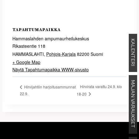
TAPAHTUMAPAIKKA
Hammaslahden ampumaurheilukeskus
KALENTERI
Rikasteentie 118
HAMMASLAHTI
,
Pohjois-Karjala
82200
Suomi
+ Google Map
Näytä Tapahtumapaikka WWW-sivusto
MAJAN VARAUKSET
Hirvirata varattu 24.9. klo
Hirvijahtiin harjoitusammunnat
22.9.
18-20