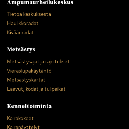
Ampumaurheilukeskus
Tietoa keskuksesta
Haulikkoradat
Kivääriradat
Metsästys
Metsästysajat ja rajoitukset
Vieraslupakäytäntö
Metsästyskartat
Laavut, kodat ja tulipaikat
Kenneltoiminta
Koirakokeet
Koiranäyttelyt