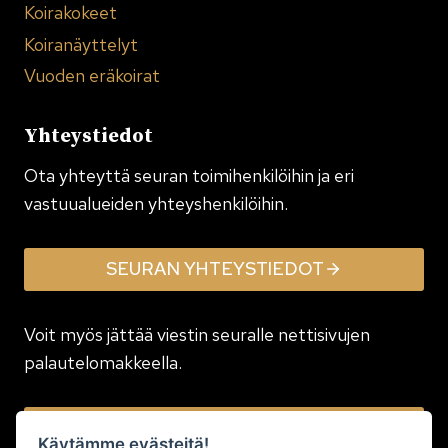
Koirakokeet
Koiranäyttelyt
Vuoden eräkoirat
Yhteystiedot
Ota yhteyttä seuran toimi­henkilöihin ja eri
vastuualueiden yhteyshenkilöihin.
SEURAN YHTEYSTIEDOT
Voit myös jättää viestin seuralle nettisivujen
palautelomakkeella.
JÄTÄ VIESTI
Käytämme evästeitä!