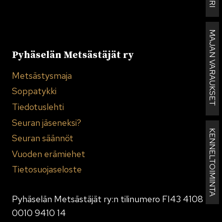
MAJAN VARAUKSET
Pyhäselän Metsästäjät ry
Metsästysmaja
Soppatykki
Tiedotuslehti
Seuran jäseneksi?
KENNELTOIMINTA
Seuran säännöt
Vuoden erämiehet
Tietosuojaseloste
Pyhäselän Metsästäjät ry:n tilinumero FI43 4108
0010 9410 14