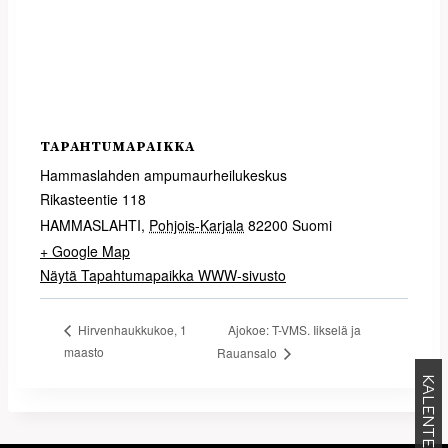
TAPAHTUMAPAIKKA
Hammaslahden ampumaurheilukeskus
Rikasteentie 118
HAMMASLAHTI
,
Pohjois-Karjala
82200
Suomi
+ Google Map
Näytä Tapahtumapaikka WWW-sivusto
Ajokoe: T-VMS. Iikselä ja
Hirven­haukkukoe, 1
maasto
Rauansalo
KALENTERI