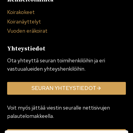
Koirakokeet
Koiranäyttelyt
Vuoden eräkoirat
Yhteystiedot
Ota yhteyttä seuran toimi­henkilöihin ja eri
vastuualueiden yhteyshenkilöihin.
SEURAN YHTEYSTIEDOT
Voit myös jättää viestin seuralle nettisivujen
palautelomakkeella.