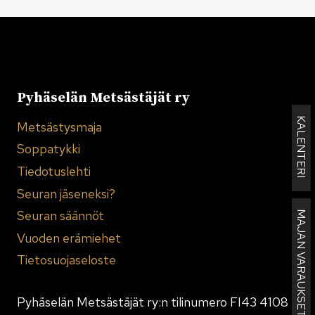
Pyhäselän Metsästäjät ry
KALENTERI
Metsästysmaja
Soppatykki
Tiedotuslehti
Seuran jäseneksi?
Seuran säännöt
MAJAN VARAUKSET
Vuoden erämiehet
Tietosuojaseloste
Pyhäselän Metsästäjät ry:n tilinumero FI43 4108