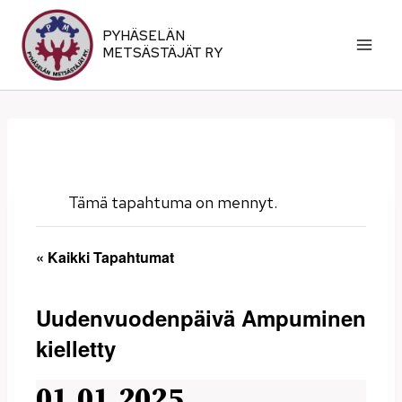
Siirry
sisältöön
PYHÄSELÄN
METSÄSTÄJÄT RY
Tämä tapahtuma on mennyt.
« Kaikki Tapahtumat
Uudenvuodenpäivä Ampuminen
kielletty
01.01.2025