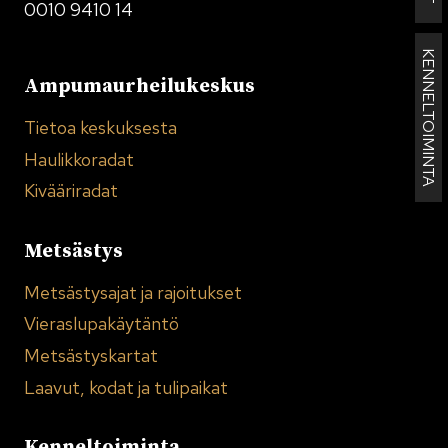
0010 9410 14
KENNELTOIMINTA
Ampumaurheilukeskus
Tietoa keskuksesta
Haulikkoradat
Kivääriradat
Metsästys
Metsästysajat ja rajoitukset
Vieraslupakäytäntö
Metsästyskartat
Laavut, kodat ja tulipaikat
Kenneltoiminta