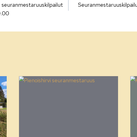
euran­mestaruus­kilpailut
Seuran­mestaruus­kilpail
0.00