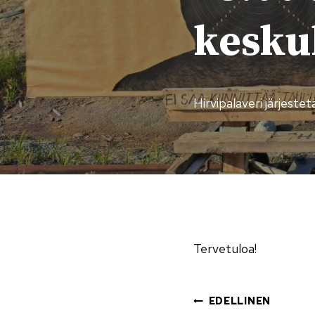
kesku
Hirvipalaveri järjest
Tervetuloa!
Artikke
EDELLINEN