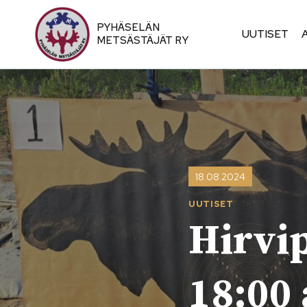
Siirry
sisältöön
PYHÄSELÄN
UUTISET
METSÄSTÄJÄT RY
18.08.2024
UUTISET
Hirvip
18:00