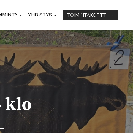
IMINTA
YHDISTYS
TOIMINTA­KORTTI →
 klo
­