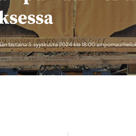
ksessa
etään tiistaina 3. syyskuuta 2024 klo 18:00 ampumaurheil
lien