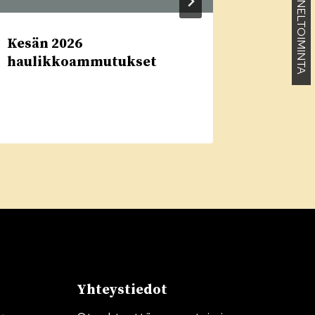
KENNELTOIMINTA
Kesän 2026
Tiedotu
haulikkoammutukset
ilmest
Yhteystiedot