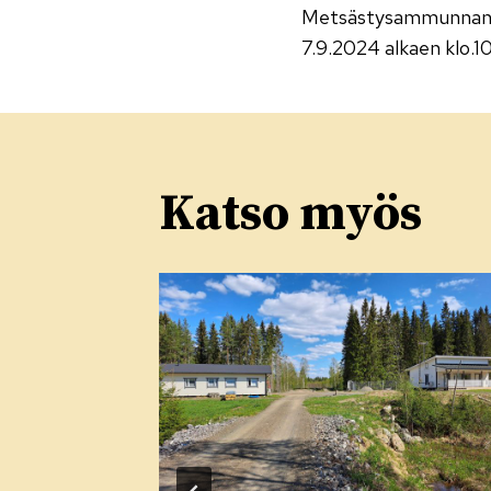
Metsästys­ammunnan s
selaus
7.9.2024 alkaen klo.1
Katso myös