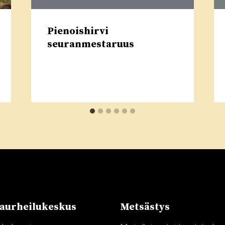
Pienoishirvi
seuranmestaruus
urheilukeskus
Metsästys