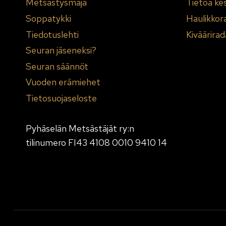
Metsästysmaja
Tietoa ke
Soppatykki
Haulikkor
Tiedotuslehti
Kiväärirad
Seuran jäseneksi?
Seuran säännöt
Vuoden erämiehet
Tietosuojaseloste
Pyhäselän Metsästäjät ry:n
tilinumero FI43 4108 0010 9410 14