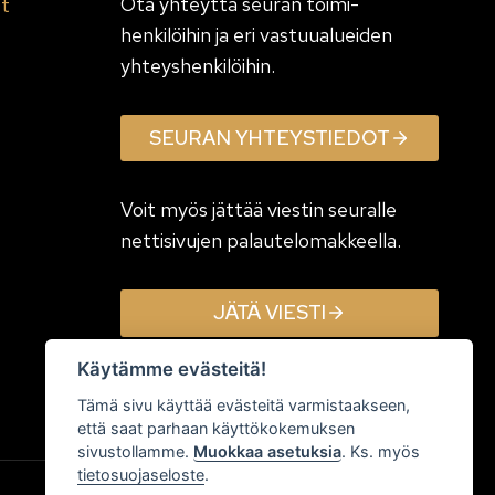
Ota yhteyttä seuran toimi­
et
henkilöihin ja eri vastuualueiden
yhteyshenkilöihin.
SEURAN YHTEYSTIEDOT
Voit myös jättää viestin seuralle
nettisivujen palautelomakkeella.
JÄTÄ VIESTI
Käytämme evästeitä!
Tämä sivu käyttää evästeitä varmistaakseen,
että saat parhaan käyttökokemuksen
sivustollamme.
Muokkaa asetuksia
. Ks. myös
tietosuojaseloste
.