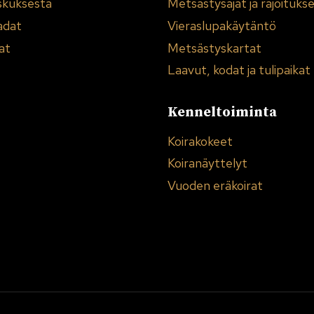
skuksesta
Metsästysajat ja rajoituks
adat
Vieraslupakäytäntö
at
Metsästyskartat
Laavut, kodat ja tulipaikat
Kenneltoiminta
Koirakokeet
Koiranäyttelyt
Vuoden eräkoirat