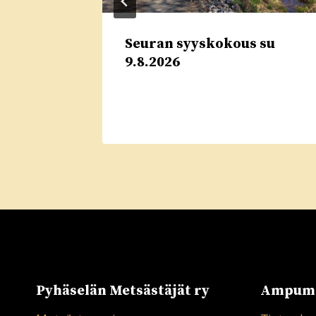
Seuran syyskokous su
nut –
9.8.2026
.2026
Pyhäselän Metsästäjät ry
Ampuma