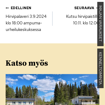
Artikkelien
MAJAN VARAUKSET
EDELLINEN
SEURAAVA
Hirvipalaveri 3.9.2024
Kutsu hirvipaistille
selaus
klo 18:00 ampuma­
10.11. klo 12.00
urheilu­keskuksessa
KENNELTOIMINTA
Katso myös