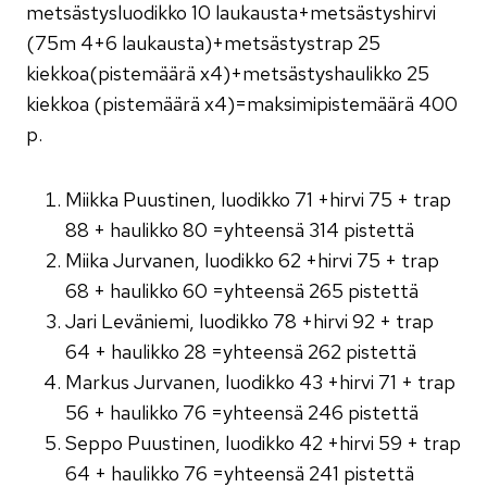
metsästysluodikko 10 laukausta+metsästyshirvi
(75m 4+6 laukausta)+metsästystrap 25
kiekkoa(pistemäärä x4)+metsästyshaulikko 25
kiekkoa (pistemäärä x4)=maksimipistemäärä 400
p.
Miikka Puustinen, luodikko 71 +hirvi 75 + trap
88 + haulikko 80 =yhteensä 314 pistettä
Miika Jurvanen, luodikko 62 +hirvi 75 + trap
68 + haulikko 60 =yhteensä 265 pistettä
Jari Leväniemi, luodikko 78 +hirvi 92 + trap
64 + haulikko 28 =yhteensä 262 pistettä
Markus Jurvanen, luodikko 43 +hirvi 71 + trap
56 + haulikko 76 =yhteensä 246 pistettä
Seppo Puustinen, luodikko 42 +hirvi 59 + trap
64 + haulikko 76 =yhteensä 241 pistettä