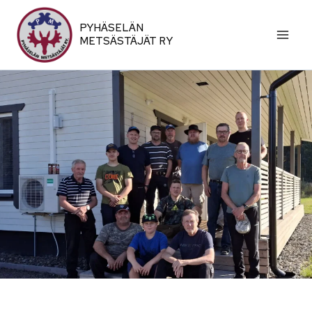
Siirry
sisältöön
PYHÄSELÄN
METSÄSTÄJÄT RY