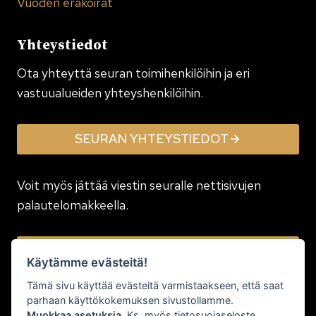
Vuoden eräkoirat
Yhteystiedot
Ota yhteyttä seuran toimi­henkilöihin ja eri
vastuualueiden yhteyshenkilöihin.
SEURAN YHTEYSTIEDOT
Voit myös jättää viestin seuralle nettisivujen
palautelomakkeella.
JÄTÄ VIESTI
Käytämme evästeitä!
Tämä sivu käyttää evästeitä varmistaakseen, että saat
parhaan käyttökokemuksen sivustollamme.
Muokkaa asetuksia
. Ks. myös
tietosuojaseloste
.