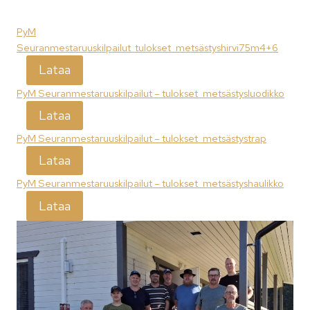
PyM
Seuranmestaruuskilpailut_tulokset_metsästyshirvi75m4+6
Lataa
PyM Seuranmestaruuskilpailut – tulokset_metsästysluodikko
Lataa
PyM Seuranmestaruuskilpailut – tulokset_metsästystrap
Lataa
PyM Seuranmestaruuskilpailut – tulokset_metsästyshaulikko
Lataa