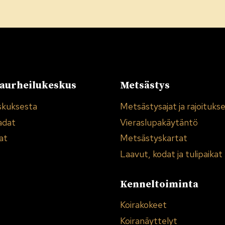
urheilukeskus
Metsästys
skuksesta
Metsästysajat ja rajoituks
adat
Vieraslupakäytäntö
at
Metsästyskartat
Laavut, kodat ja tulipaikat
Kenneltoiminta
Koirakokeet
Koiranäyttelyt