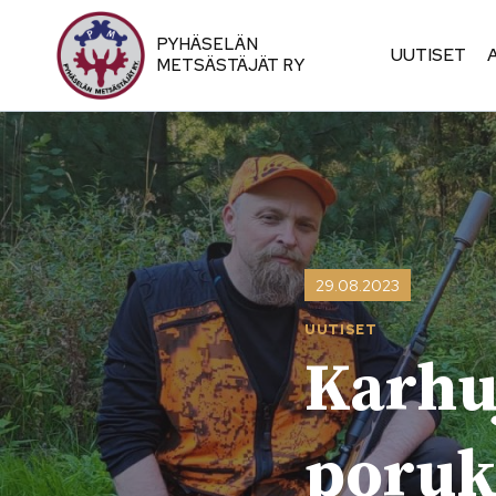
Siirry
sisältöön
PYHÄSELÄN
UUTISET
METSÄSTÄJÄT RY
29.08.2023
UUTISET
Karhu
poruk