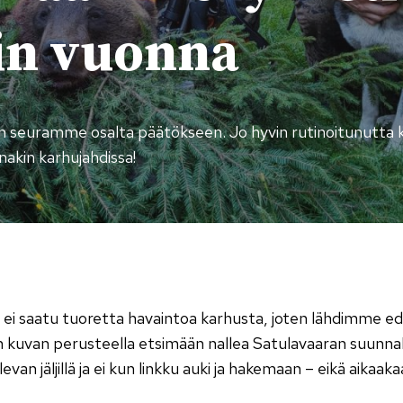
in vuonna
iin seuramme osalta päätökseen. Jo hyvin rutinoitunutt
nakin karhujahdissa!
ei saatu tuoretta havaintoa karhusta, joten lähdimme edel
n kuvan perusteella etsimään nallea Satulavaaran suunnalt
olevan jäljillä ja ei kun linkku auki ja hakemaan – eikä aikaa