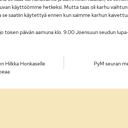
luvan käyttöömme hetkeksi. Mutta taas oli karhu vaihtunut
a se saatiin käytettyä ennen kun saimme karhun kaivettua
i jo toisen päivän aamuna klo. 9.00 Joensuun seudun lupa
lien
en Hilkka Honkaselle
PyM seuran mes
peaa