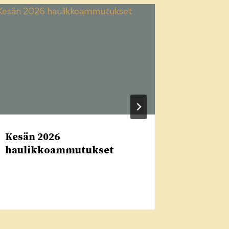
Kesän 2026
Tiedotu
haulikkoammutukset
ilmest