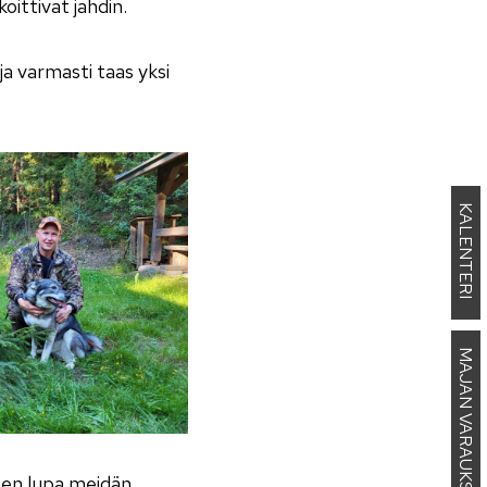
koittivat jahdin.
ja varmasti taas yksi
KALENTERI
MAJAN VARAUKSET
inen lupa meidän