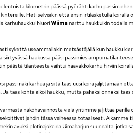
uolentoista kilometrin päässä pyörähti karhu passimiehen e
kintereille. Heti selvisikin että ensin irtilasketulla koiralla
lla karhuhaukku! Nuori
Wiima
narttu haukkuikin todella mal
.
asti sykettä useammallakin metsästäjällä kun haukku kie
a siirtyvässä haukussa pääsi passimies ampumatilanteese
in päästä tilanteesta vaihtui haavakkokarhu hirviin koirall
i passi näki karhua ja siitä taas uusi koira jäljittämään et
Ja taas kohta alkoi haukku, mutta pahaksi onneksi taas ol
armasta näköhavainnosta vielä yritimme jäljittää parilla o
 sekoittivat jahdin tässä vaiheessa totaalisesti. Aikamme t
kin avuksi plotinajokoiria Uimaharjun suunnalta, jotka sa