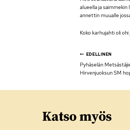
alueella ja saimmekin 
annettin muualle joss
Koko karhujahti oli oh
Artikke
EDELLINEN
Pyhäselän Metsästäji
selaus
Hirvenjuoksun SM ho
Katso myös