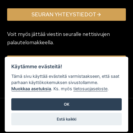
SEURAN YHTEYSTIEDOT
Voit myös jättää viestin seuralle nettisivujen
palautelomakkeella.
JÄTÄ VIESTI
Käytämme evästeitä!
Tämä sivu käyttää evästeitä varmistaakseen, että saat
parhaan käyttökokemuksen sivustollamme.
Muokkaa asetuksia
. Ks. myös
tietosuojaseloste
.
OK
Estä kaikki
Kotisivujen tekijä
:
|
Affordia Oy
| Joensuu