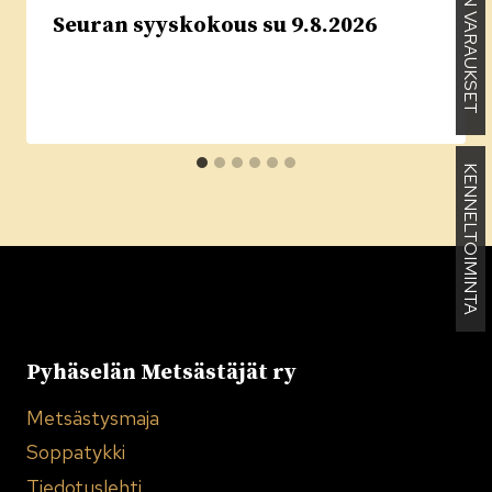
MAJAN VARAUKSET
Seuran syyskokous su 9.8.2026
KENNELTOIMINTA
Pyhäselän Metsästäjät ry
Metsästysmaja
Soppatykki
Tiedotuslehti