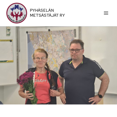
Siirry
sisältöön
PYHÄSELÄN
METSÄSTÄJÄT RY