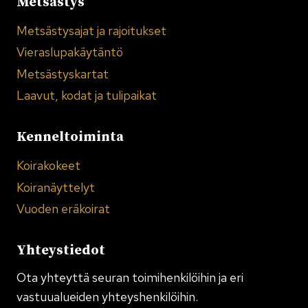
Metsästys
Metsästysajat ja rajoitukset
Vieraslupakäytäntö
Metsästyskartat
Laavut, kodat ja tulipaikat
Kenneltoiminta
Koirakokeet
Koiranäyttelyt
Vuoden eräkoirat
Yhteystiedot
Ota yhteyttä seuran toimi­henkilöihin ja eri
vastuualueiden yhteyshenkilöihin.