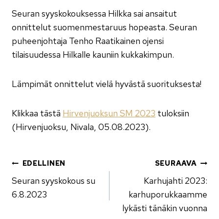
Seuran syyskokouksessa Hilkka sai ansaitut
onnittelut suomenmestaruus hopeasta. Seuran
puheenjohtaja Tenho Raatikainen ojensi
tilaisuudessa Hilkalle kauniin kukkakimpun.
Lämpimät onnittelut vielä hyvästä suorituksesta!
Klikkaa tästä
Hirvenjuoksun SM 2023
tuloksiin
(Hirvenjuoksu, Nivala, 05.08.2023).
Artikkelien
EDELLINEN
SEURAAVA
Seuran syyskokous su
Karhujahti 2023:
selaus
6.8.2023
karhu­porukkaamme
lykästi tänäkin vuonna