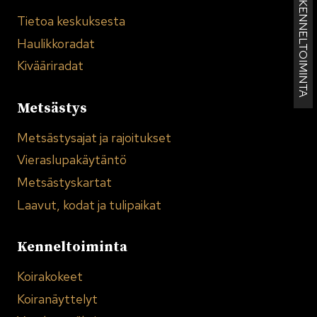
KENNELTOIMINTA
Tietoa keskuksesta
Haulikkoradat
Kivääriradat
Metsästys
Metsästysajat ja rajoitukset
Vieraslupakäytäntö
Metsästyskartat
Laavut, kodat ja tulipaikat
Kenneltoiminta
Koirakokeet
Koiranäyttelyt