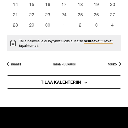
Näky
Tapahtumat
tapahtumat
tapahtumat
tapahtumat
tapahtumat
tapahtumat
tapahtumat
tapahtum
0
0
0
0
0
0
0
14
15
16
17
18
19
20
navig
tapahtumat
tapahtumat
tapahtumat
tapahtumat
tapahtumat
tapahtumat
tapahtum
0
0
0
0
0
0
0
21
22
23
24
25
26
27
tapahtumat
tapahtumat
tapahtumat
tapahtumat
tapahtumat
tapahtumat
tapahtum
0
0
0
0
0
0
0
28
29
30
1
2
3
4
tapahtumat
tapahtumat
tapahtumat
tapahtumat
tapahtumat
tapahtumat
tapahtu
Tälle näkymälle ei löytynyt tuloksia. Katso
seuraavat tulevat
Notice
tapahtumat
.
maalis
Tämä kuukausi
touko
TILAA KALENTERIIN