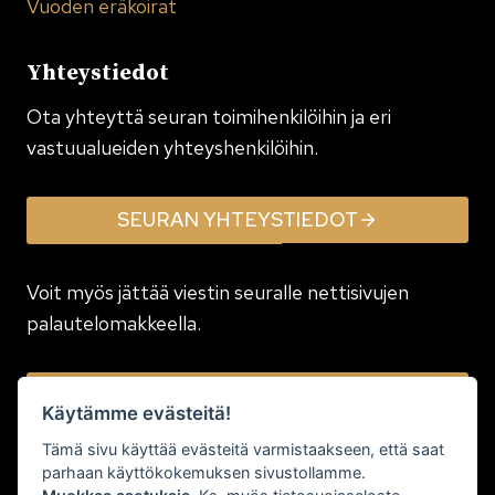
Vuoden eräkoirat
Yhteystiedot
Ota yhteyttä seuran toimi­henkilöihin ja eri
vastuualueiden yhteyshenkilöihin.
SEURAN YHTEYSTIEDOT
Voit myös jättää viestin seuralle nettisivujen
palautelomakkeella.
JÄTÄ VIESTI
Käytämme evästeitä!
Tämä sivu käyttää evästeitä varmistaakseen, että saat
parhaan käyttökokemuksen sivustollamme.