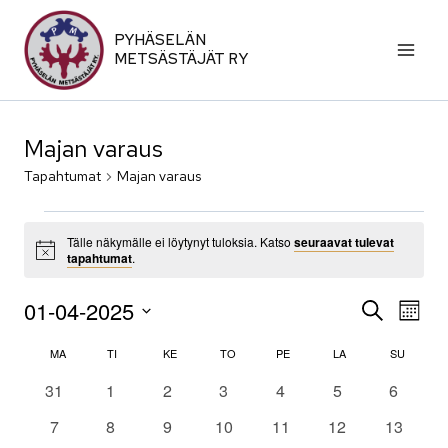
Siirry
sisältöön
PYHÄSELÄN
METSÄSTÄJÄT RY
Majan varaus
Tapahtumat
Majan varaus
Tapahtumat
Tälle näkymälle ei löytynyt tuloksia. Katso
seuraavat tulevat
Notice
tapahtumat
.
01-04-2025
Ta
Tapa
ETSI
KUUKA
Valitse
Vi
Etsi
Kalenteri
MA
MAANANTAI
TI
TIISTAI
KE
KESKIVIIKKO
TO
TORSTAI
PE
PERJANTAI
LA
LAUANTAI
SU
SUNNUN
päivä.
Na
0
0
0
0
0
0
0
31
1
2
3
4
5
6
aja
/
tapahtumat
tapahtumat
tapahtumat
tapahtumat
tapahtumat
tapahtumat
tapahtu
0
0
0
0
0
0
0
7
8
9
10
11
12
13