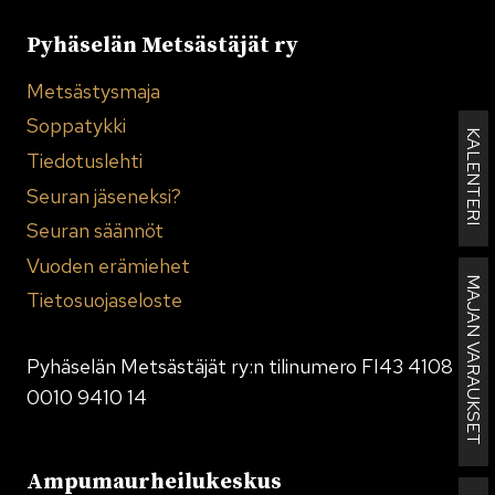
Pyhäselän Metsästäjät ry
Metsästysmaja
Soppatykki
KALENTERI
Tiedotuslehti
Seuran jäseneksi?
Seuran säännöt
Vuoden erämiehet
MAJAN VARAUKSET
Tietosuojaseloste
Pyhäselän Metsästäjät ry:n tilinumero FI43 4108
0010 9410 14
Ampumaurheilukeskus