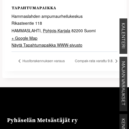
TAPAHTUMAPAIKKA
Hammaslahden ampumaurheilukeskus
Rikasteentie 118
KALENTERI
HAMMASLAHTI
,
Pohjois-Karjala
82200
Suomi
+ Google Map
Näytä Tapahtumapaikka WWW-sivusto
Huoltorakennuksen varaus
Compak-rata varattu 9.8.
MAJAN VARAUKSET
Pyhäselän Metsästäjät ry