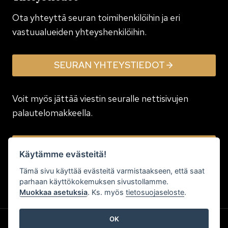
Ota yhteyttä seuran toimi­henkilöihin ja eri
vastuualueiden yhteyshenkilöihin.
SEURAN YHTEYSTIEDOT
Voit myös jättää viestin seuralle nettisivujen
palautelomakkeella.
JÄTÄ VIESTI
Käytämme evästeitä!
Tämä sivu käyttää evästeitä varmistaakseen, että saat
parhaan käyttökokemuksen sivustollamme.
Muokkaa asetuksia
. Ks. myös
tietosuojaseloste
.
OK