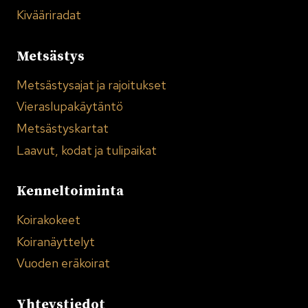
Kivääriradat
Metsästys
Metsästysajat ja rajoitukset
Vieraslupakäytäntö
Metsästyskartat
Laavut, kodat ja tulipaikat
Kenneltoiminta
Koirakokeet
Koiranäyttelyt
Vuoden eräkoirat
Yhteystiedot