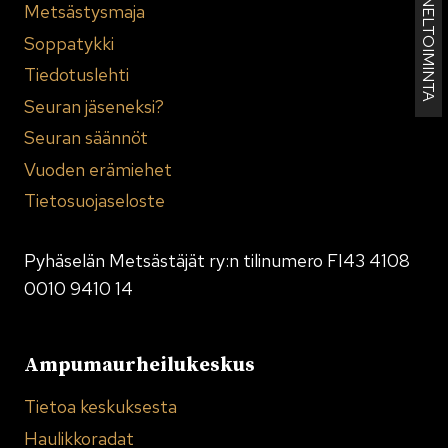
KENNELTOIMINTA
Metsästysmaja
Soppatykki
Tiedotuslehti
Seuran jäseneksi?
Seuran säännöt
Vuoden erämiehet
Tietosuojaseloste
Pyhäselän Metsästäjät ry:n tilinumero FI43 4108
0010 9410 14
Ampumaurheilukeskus
Tietoa keskuksesta
Haulikkoradat