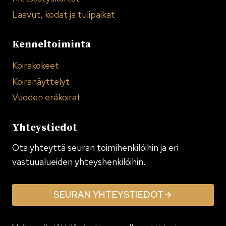
Laavut, kodat ja tulipaikat
Kenneltoiminta
Koirakokeet
Koiranäyttelyt
Vuoden eräkoirat
Yhteystiedot
Ota yhteyttä seuran toimi­henkilöihin ja eri
vastuualueiden yhteyshenkilöihin.
SEURAN YHTEYSTIEDOT