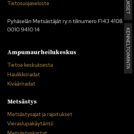
Tietosuojaseloste
Pyhäselän Metsästäjät ry:n tilinumero FI43 4108
0010 9410 14
KENNELTOIMINTA
Ampumaurheilukeskus
Tietoa keskuksesta
Haulikkoradat
Kivääriradat
Metsästys
Metsästysajat ja rajoitukset
Vieraslupakäytäntö
Metsästyskartat