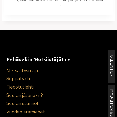
KALENTERI
Pyhäselän Metsästäjät ry
Metsästysmaja
Soppatykki
Tiedotuslehti
MAJAN VARAUKSET
Seuran jäseneksi?
Seuran säännöt
Vuoden erämiehet