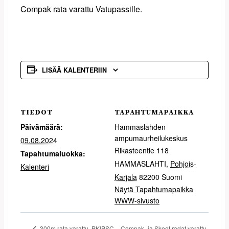
Compak rata varattu Vatupassille.
LISÄÄ KALENTERIIN
TIEDOT
TAPAHTUMAPAIKKA
Päivämäärä:
Hammaslahden
ampumaurheilukeskus
09.08.2024
Rikasteentie 118
Tapahtumaluokka:
HAMMASLAHTI
,
Pohjois-
Kalenteri
Karjala
82200
Suomi
Näytä Tapahtumapaikka
WWW-sivusto
Compak- ja Skeet radat varattu
300m rata varattu. PKIPSC