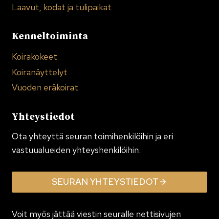
Laavut, kodat ja tulipaikat
Kenneltoiminta
Koirakokeet
Koiranäyttelyt
Vuoden eräkoirat
Yhteystiedot
Ota yhteyttä seuran toimi­henkilöihin ja eri
vastuualueiden yhteyshenkilöihin.
SEURAN YHTEYSTIEDOT
Voit myös jättää viestin seuralle nettisivujen