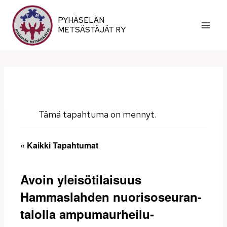
Siirry
sisältöön
PYHÄSELÄN
METSÄSTÄJÄT RY
Tämä tapahtuma on mennyt.
« Kaikki Tapahtumat
Avoin yleisötilaisuus
Hammaslahden nuorisoseuran-
talolla ampuma­urheilu­