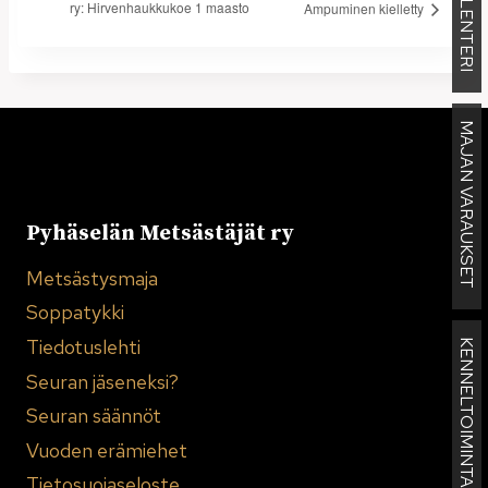
KALENTERI
ry: Hirvenhaukkukoe 1 maasto
Ampuminen kielletty
MAJAN VARAUKSET
Pyhäselän Metsästäjät ry
Metsästysmaja
Soppatykki
Tiedotuslehti
KENNELTOIMINTA
Seuran jäseneksi?
Seuran säännöt
Vuoden erämiehet
Tietosuojaseloste