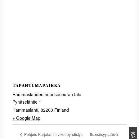
TAPAHTUMAPAIKKA
Hammaslahden nuorisoseuran talo
Pyhäseläntie 1
Hammaslahti
,
82200
Finland
+ Google Map
Itsenäisyyspäivä
Pohjois-Karjalan hirvikoirayhdistys