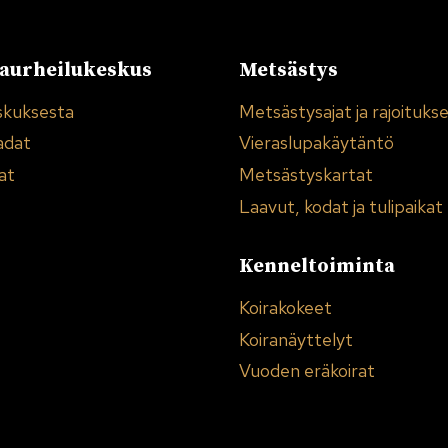
urheilukeskus
Metsästys
skuksesta
Metsästysajat ja rajoituks
adat
Vieraslupakäytäntö
at
Metsästyskartat
Laavut, kodat ja tulipaikat
Kenneltoiminta
Koirakokeet
Koiranäyttelyt
Vuoden eräkoirat