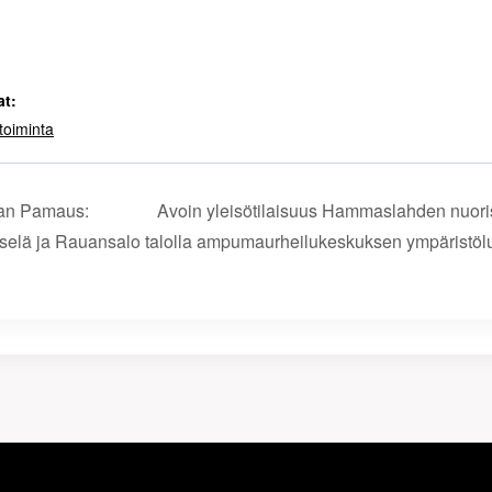
t:
toiminta
an Pamaus:
Avoin yleisötilaisuus Hammaslahden nuor
kselä ja Rauansalo
talolla ampuma­urheilu­keskuksen ympäristö­