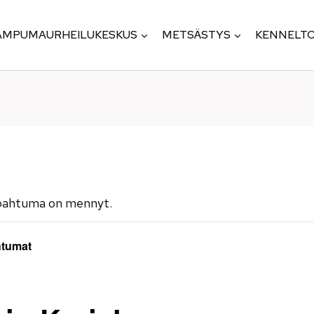
AMPUMAURHEILUKESKUS
METSÄSTYS
KENNELTO
pahtuma on mennyt.
htumat