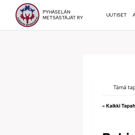
Siirry
sisältöön
PYHÄSELÄN
UUTISET
METSÄSTÄJÄT RY
Tämä ta
« Kaikki Tapa