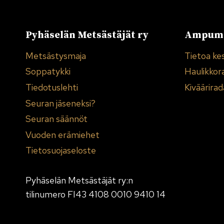
Pyhäselän Metsästäjät ry
Ampuma
Metsästysmaja
Tietoa ke
Soppatykki
Haulikkor
Tiedotuslehti
Kiväärirad
Seuran jäseneksi?
Seuran säännöt
Vuoden erämiehet
Tietosuojaseloste
Pyhäselän Metsästäjät ry:n
tilinumero FI43 4108 0010 9410 14