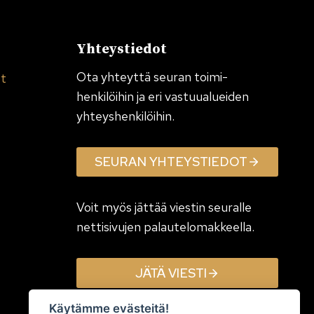
Yhteystiedot
Ota yhteyttä seuran toimi­
et
henkilöihin ja eri vastuualueiden
yhteyshenkilöihin.
SEURAN YHTEYSTIEDOT
Voit myös jättää viestin seuralle
nettisivujen palautelomakkeella.
JÄTÄ VIESTI
Käytämme evästeitä!