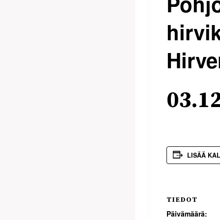
Pohjo
hirvi
Hirv
03.1
LISÄÄ KA
TIEDOT
Päivämäärä: