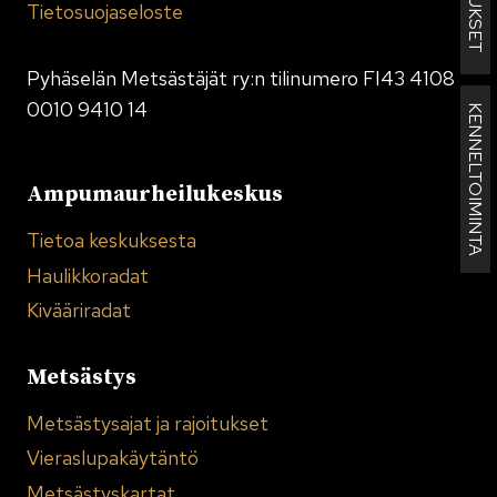
Tietosuojaseloste
Pyhäselän Metsästäjät ry:n tilinumero FI43 4108
0010 9410 14
KENNELTOIMINTA
Ampumaurheilukeskus
Tietoa keskuksesta
Haulikkoradat
Kivääriradat
Metsästys
Metsästysajat ja rajoitukset
Vieraslupakäytäntö
Metsästyskartat