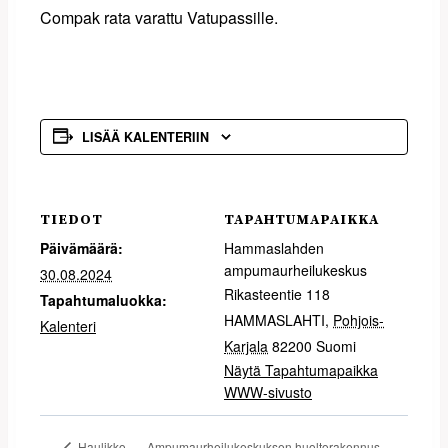
Compak rata varattu Vatupassille.
LISÄÄ KALENTERIIN
TIEDOT
TAPAHTUMAPAIKKA
Päivämäärä:
Hammaslahden
ampumaurheilukeskus
30.08.2024
Rikasteentie 118
Tapahtumaluokka:
HAMMASLAHTI
,
Pohjois-
Kalenteri
Karjala
82200
Suomi
Näytä Tapahtumapaikka
WWW-sivusto
Ampumaurheilukeskuksen huoltorakennus
Haulikko