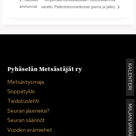
ammunnat
varattu. Palkintotuomarikurssi (perus ja jatko)
KALENTERI
Pyhäselän Metsästäjät ry
Metsästysmaja
Soppatykki
Tiedotuslehti
MAJAN VARAUKSET
Seuran jäseneksi?
Seuran säännöt
Vuoden erämiehet