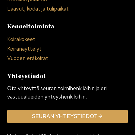
Laavut, kodat ja tulipaikat
Kenneltoiminta
Koirakokeet
Koiranäyttelyt
Vuoden eräkoirat
Yhteystiedot
Ota yhteyttä seuran toimi­henkilöihin ja eri
vastuualueiden yhteyshenkilöihin.
SEURAN YHTEYSTIEDOT