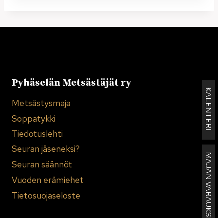
Pyhäselän Metsästäjät ry
KALENTERI
Metsästysmaja
Soppatykki
Tiedotuslehti
Seuran jäseneksi?
MAJAN VARAUKSET
Seuran säännöt
Vuoden erämiehet
Tietosuojaseloste