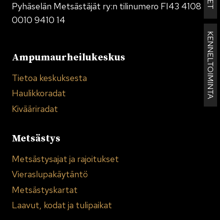
Pyhäselän Metsästäjät ry:n tilinumero FI43 4108
0010 9410 14
KENNELTOIMINTA
Ampumaurheilukeskus
Tietoa keskuksesta
Haulikkoradat
Kivääriradat
Metsästys
Metsästysajat ja rajoitukset
Vieraslupakäytäntö
Metsästyskartat
Laavut, kodat ja tulipaikat