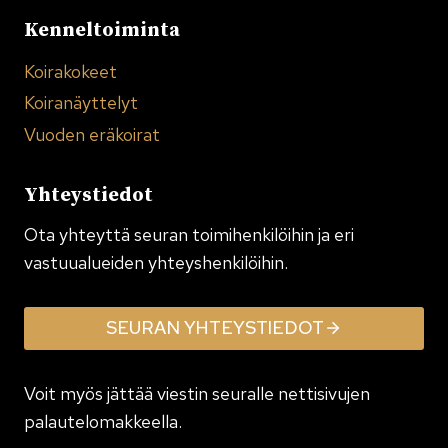
Kenneltoiminta
Koirakokeet
Koiranäyttelyt
Vuoden eräkoirat
Yhteystiedot
Ota yhteyttä seuran toimi­henkilöihin ja eri
vastuualueiden yhteyshenkilöihin.
SEURAN YHTEYSTIEDOT
Voit myös jättää viestin seuralle nettisivujen
palautelomakkeella.