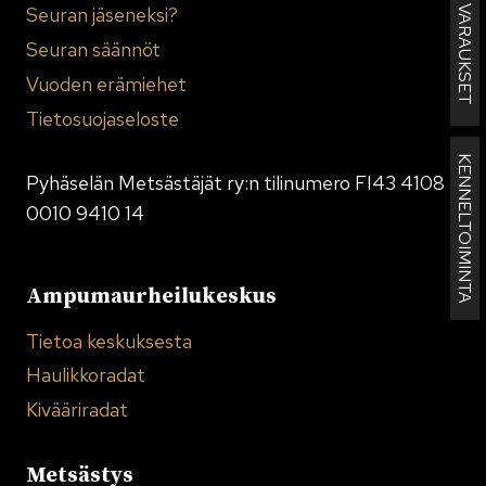
MAJAN VARAUKSET
Seuran jäseneksi?
Seuran säännöt
Vuoden erämiehet
Tietosuojaseloste
KENNELTOIMINTA
Pyhäselän Metsästäjät ry:n tilinumero FI43 4108
0010 9410 14
Ampumaurheilukeskus
Tietoa keskuksesta
Haulikkoradat
Kivääriradat
Metsästys