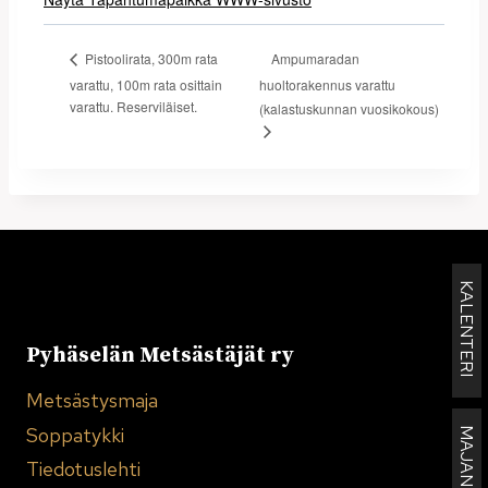
Ampumaradan
Pistoolirata, 300m rata
varattu, 100m rata osittain
huoltorakennus varattu
varattu. Reserviläiset.
(kalastuskunnan vuosikokous)
KALENTERI
Pyhäselän Metsästäjät ry
Metsästysmaja
Soppatykki
Tiedotuslehti