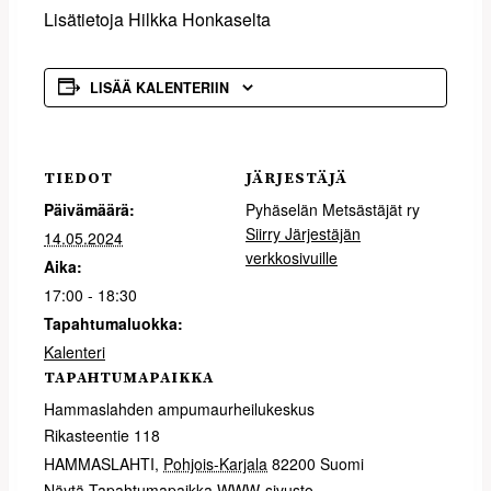
Lisätietoja Hilkka Honkaselta
LISÄÄ KALENTERIIN
TIEDOT
JÄRJESTÄJÄ
Päivämäärä:
Pyhäselän Metsästäjät ry
Siirry Järjestäjän
14.05.2024
verkkosivuille
Aika:
17:00 - 18:30
Tapahtumaluokka:
Kalenteri
TAPAHTUMAPAIKKA
Hammaslahden ampumaurheilukeskus
Rikasteentie 118
HAMMASLAHTI
,
Pohjois-Karjala
82200
Suomi
Näytä Tapahtumapaikka WWW-sivusto