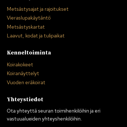
Metsästysajat ja rajoitukset
Vieraslupakäytäntö
Metsästyskartat
Laavut, kodat ja tulipaikat
Kenneltoiminta
Koirakokeet
Koiranäyttelyt
Vuoden eräkoirat
Yhteystiedot
Ota yhteyttä seuran toimi­henkilöihin ja eri
vastuualueiden yhteyshenkilöihin.