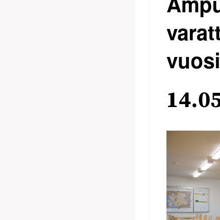
Ampu
varat
vuos
14.0