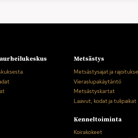
urheilukeskus
Metsästys
skuksesta
Metsästysajat ja rajoituks
adat
Vieraslupakäytäntö
at
Metsästyskartat
Laavut, kodat ja tulipaikat
Kenneltoiminta
Koirakokeet