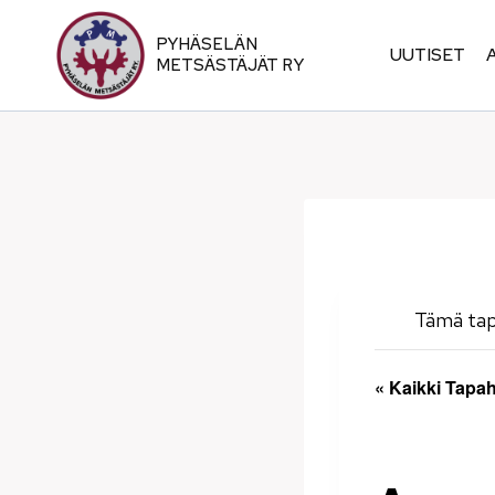
Siirry
sisältöön
PYHÄSELÄN
UUTISET
METSÄSTÄJÄT RY
Tämä ta
« Kaikki Tapa