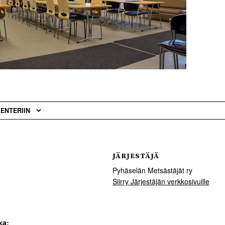
LENTERIIN
JÄRJESTÄJÄ
Pyhäselän Metsästäjät ry
Siirry Järjestäjän verkkosivuille
ka: