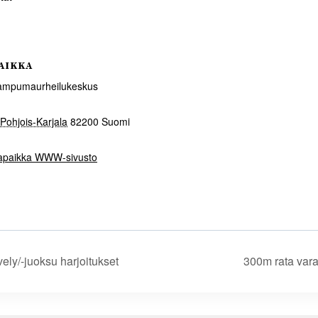
AIKKA
mpumaurheilukeskus
Pohjois-Karjala
82200
Suomi
apaikka WWW-sivusto
ely/-juoksu harjoitukset
300m rata var