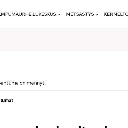
AMPUMAURHEILUKESKUS
METSÄSTYS
KENNELTO
pahtuma on mennyt.
htumat