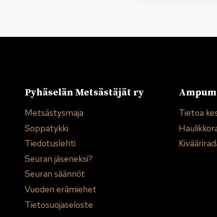
Pyhäselän Metsästäjät ry
Ampuma
Metsästysmaja
Tietoa ke
Soppatykki
Haulikkor
Tiedotuslehti
Kiväärirad
Seuran jäseneksi?
Seuran säännöt
Vuoden erämiehet
Tietosuojaseloste