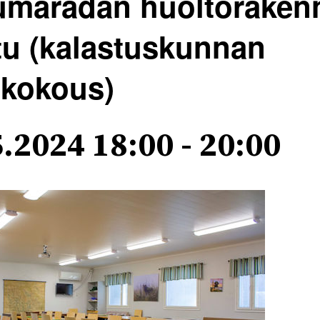
maradan huoltoraken
tu (kalastuskunnan
ikokous)
5.2024 18:00
-
20:00