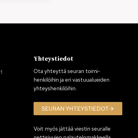
Yhteystiedot
Ota yhteyttä seuran toimi­
et
henkilöihin ja eri vastuualueiden
yhteyshenkilöihin.
SEURAN YHTEYSTIEDOT
Voit myös jättää viestin seuralle
nettisivujen palautelomakkeella.