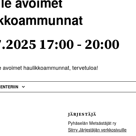
lle avoimet
ikkoammunnat
7.2025 17:00
-
20:00
lle avoimet haulikkoammunnat, tervetuloa!
LENTERIIN
JÄRJESTÄJÄ
Pyhäselän Metsästäjät ry
Siirry Järjestäjän verkkosivuille