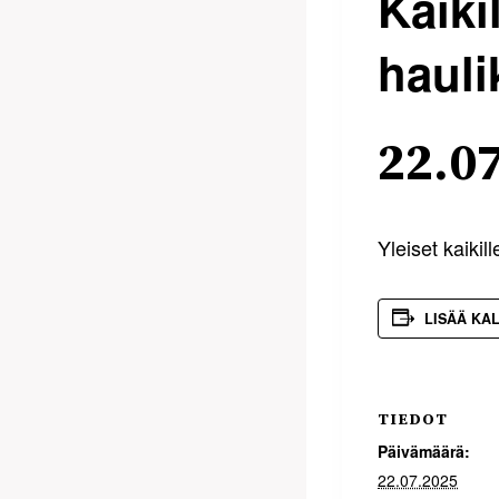
Kaiki
haul
22.0
Yleiset kaiki
LISÄÄ KA
TIEDOT
Päivämäärä:
22.07.2025