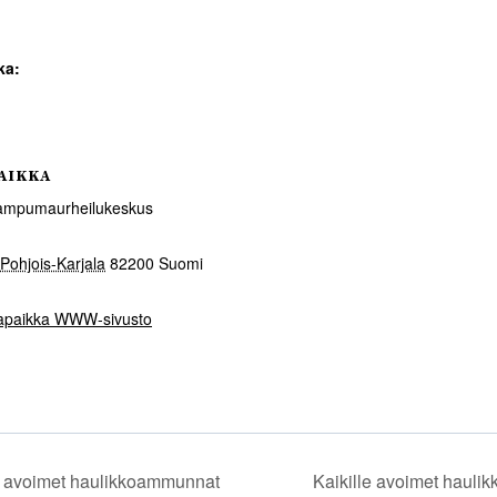
ka:
AIKKA
mpumaurheilukeskus
Pohjois-Karjala
82200
Suomi
apaikka WWW-sivusto
e avoimet haulikkoammunnat
Kaikille avoimet haul