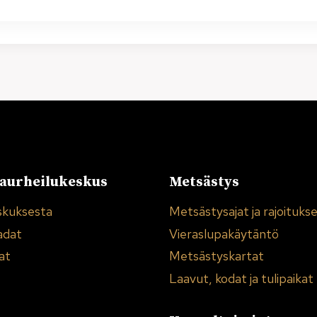
urheilukeskus
Metsästys
skuksesta
Metsästysajat ja rajoituks
adat
Vieraslupakäytäntö
at
Metsästyskartat
Laavut, kodat ja tulipaikat