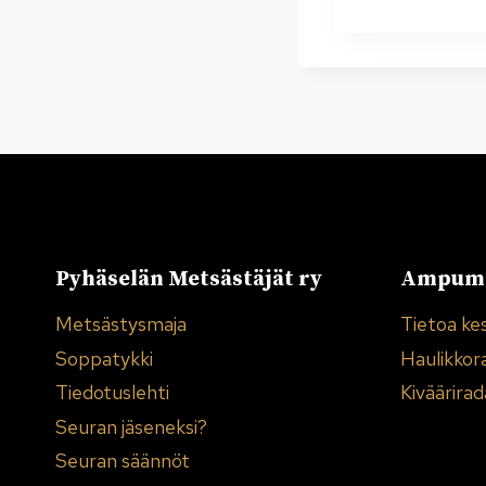
Pyhäselän Metsästäjät ry
Ampuma
Metsästysmaja
Tietoa ke
Soppatykki
Haulikkor
Tiedotuslehti
Kiväärirad
Seuran jäseneksi?
Seuran säännöt