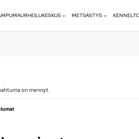
AMPUMAURHEILUKESKUS
METSÄSTYS
KENNELTO
pahtuma on mennyt.
htumat