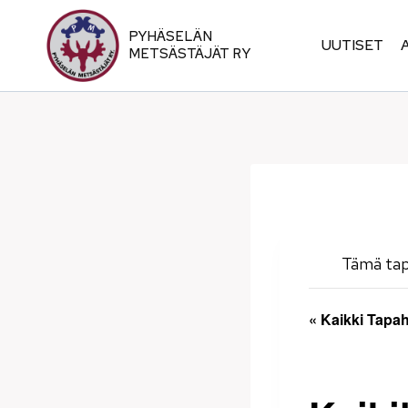
Siirry
sisältöön
PYHÄSELÄN
UUTISET
METSÄSTÄJÄT RY
Tämä ta
« Kaikki Tapa