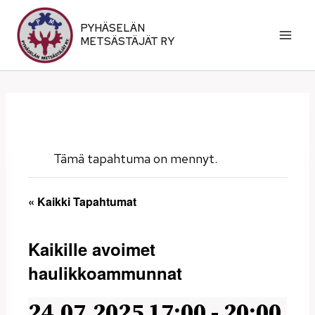
Siirry
sisältöön
PYHÄSELÄN
METSÄSTÄJÄT RY
Tämä tapahtuma on mennyt.
« Kaikki Tapahtumat
Kaikille avoimet
haulikkoammunnat
24.07.2025 17:00
-
20:00