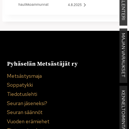
KALENTERI
haulikkoammunnat
4.8.2025
MAJAN VARAUKSET
Pyhäselän Metsästäjät ry
Metsästysmaja
Soppatykki
KENNELTOIMINTA
Tiedotuslehti
Seuran jäseneksi?
Seuran säännöt
Vuoden erämiehet