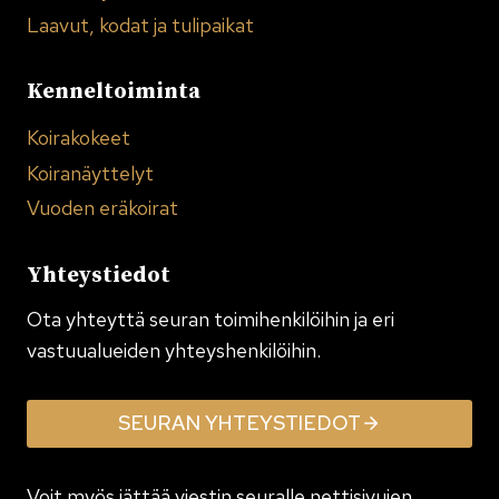
Laavut, kodat ja tulipaikat
Kenneltoiminta
Koirakokeet
Koiranäyttelyt
Vuoden eräkoirat
Yhteystiedot
Ota yhteyttä seuran toimi­henkilöihin ja eri
vastuualueiden yhteyshenkilöihin.
SEURAN YHTEYSTIEDOT
Voit myös jättää viestin seuralle nettisivujen