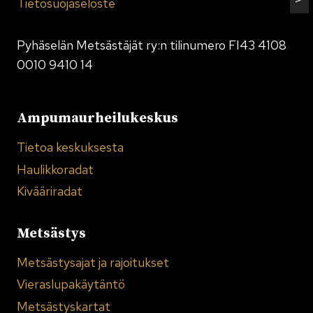
Tietosuojaseloste
Pyhäselän Metsästäjät ry:n tilinumero FI43 4108
0010 9410 14
Ampumaurheilukeskus
Tietoa keskuksesta
Haulikkoradat
Kivääriradat
Metsästys
Metsästysajat ja rajoitukset
Vieraslupakäytäntö
Metsästyskartat